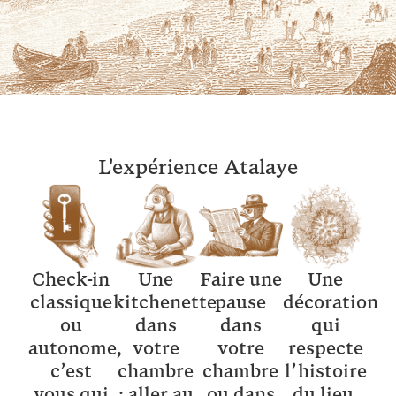
L'expérience Atalaye
Check-in
Une
Faire une
Une
classique
kitchenette
pause
décoration
ou
dans
dans
qui
autonome,
votre
votre
respecte
c’est
chambre
chambre
l’histoire
vous qui
: aller au
ou dans
du lieu,