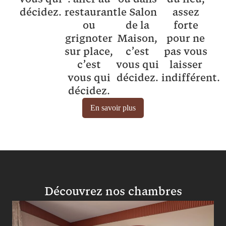
décidez.
restaurant
le Salon
assez
ou
de la
forte
grignoter
Maison,
pour ne
sur place,
c’est
pas vous
c’est
vous qui
laisser
vous qui
décidez.
indifférent.
décidez.
En savoir plus
Découvrez nos chambres